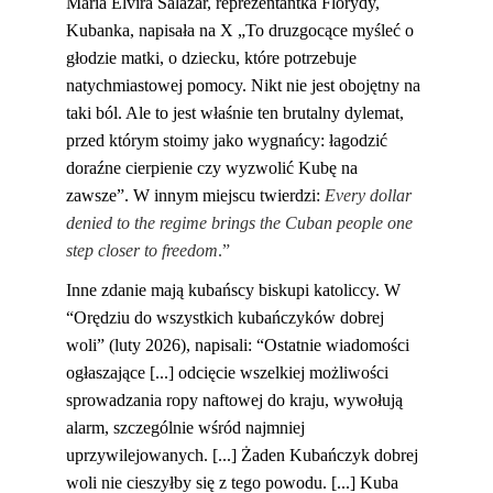
María Elvira Salazar, reprezentantka Florydy, 
Kubanka, napisała na X „To druzgocące myśleć o 
głodzie matki, o dziecku, które potrzebuje 
natychmiastowej pomocy. Nikt nie jest obojętny na 
taki ból. Ale to jest właśnie ten brutalny dylemat, 
przed którym stoimy jako wygnańcy: łagodzić 
doraźne cierpienie czy wyzwolić Kubę na 
zawsze”. W innym miejscu twierdzi: 
Every dollar 
denied to the regime brings the Cuban people one 
step closer to freedom
.”
Inne zdanie mają kubańscy biskupi katoliccy. W 
“Orędziu do wszystkich kubańczyków dobrej 
woli” (luty 2026), napisali: “Ostatnie wiadomości 
ogłaszające [...] odcięcie wszelkiej możliwości 
sprowadzania ropy naftowej do kraju, wywołują 
alarm, szczególnie wśród najmniej 
uprzywilejowanych. [...] Żaden Kubańczyk dobrej 
woli nie cieszyłby się z tego powodu. [...] Kuba 