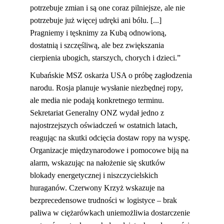
potrzebuje zmian i są one coraz pilniejsze, ale nie 
potrzebuje już więcej udręki ani bólu. [...] 
Pragniemy i tęsknimy za Kubą odnowioną, 
dostatnią i szczęśliwą, ale bez zwiększania 
cierpienia ubogich, starszych, chorych i dzieci.”
Kubańskie MSZ oskarża USA o próbę zagłodzenia 
narodu. Rosja planuje wysłanie niezbędnej ropy, 
ale media nie podają konkretnego terminu. 
Sekretariat Generalny ONZ wydał jedno z 
najostrzejszych oświadczeń w ostatnich latach, 
reagując na skutki odcięcia dostaw ropy na wyspę. 
Organizacje międzynarodowe i pomocowe biją na 
alarm, wskazując na nałożenie się skutków 
blokady energetycznej i niszczycielskich 
huraganów. Czerwony Krzyż wskazuje na 
bezprecedensowe trudności w logistyce – brak 
paliwa w ciężarówkach uniemożliwia dostarczenie 