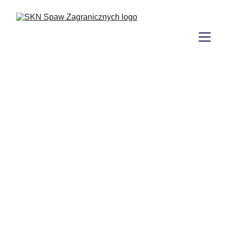
Co słychać na Kubie?
Krzysztof Wieczorek
REDAKCJA SZ
3/2/2026
3 min czytać